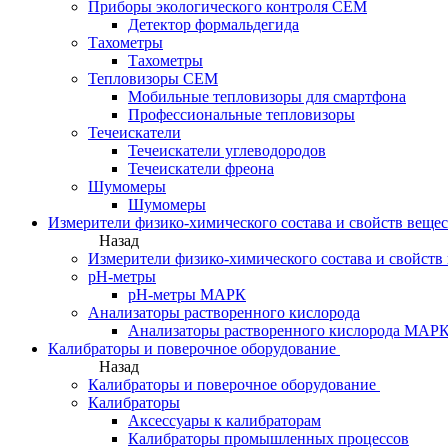
Приборы экологического контроля CEM
Детектор формальдегида
Тахометры
Тахометры
Тепловизоры CEM
Мобильные тепловизоры для смартфона
Профессиональные тепловизоры
Течеискатели
Течеискатели углеводородов
Течеискатели фреона
Шумомеры
Шумомеры
Измерители физико-химического состава и свойств веще
Назад
Измерители физико-химического состава и свойств
pH-метры
pH-метры МАРК
Анализаторы растворенного кислорода
Анализаторы растворенного кислорода МАР
Калибраторы и поверочное оборудование
Назад
Калибраторы и поверочное оборудование
Калибраторы
Аксессуары к калибраторам
Калибраторы промышленных процессов