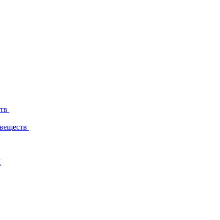
ств
 веществ
К