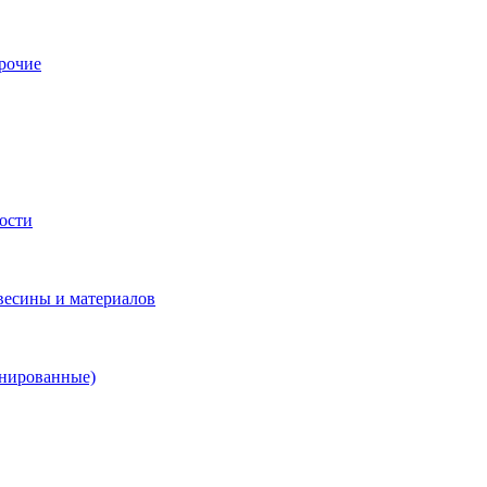
рочие
ости
весины и материалов
инированные)