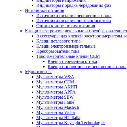
Индикаторы напряжения
Индикаторы порядка чередования фаз
Источники питания
Источники питания переменного тока
Источники питания постоянного тока
Опции к источникам питания
Клещи электроизмерительные и преобразователи то
Аксессуары для клещей электроизмерительны
Клещи петлевого типа
Клещи электроизмерительные
Преобразователи тока
Токоизмерительные клещи CEM
Клещи переменного тока
Клещи постоянного и переменного тока
Мультиметры
Мультиметры V&A
Мультиметры CEM
Мультиметры АКИП
Мультиметры APPA
Мультиметры SEW
Мультиметры Fluke
Мультиметры Mastech
Мультиметры Victor
Мультиметры HT Italia
Мультиметры Keysight Technologies