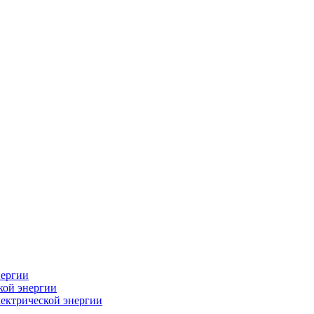
нергии
кой энергии
лектрической энергии