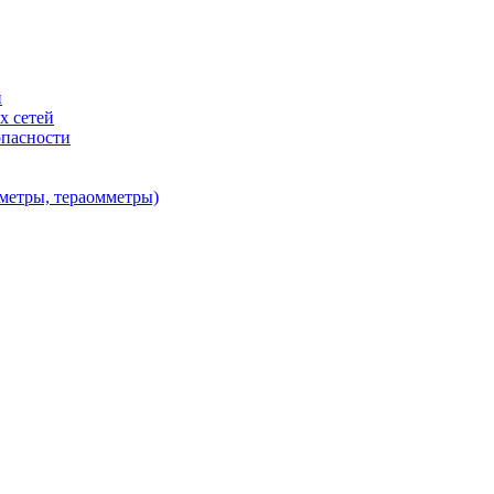
и
х сетей
опасности
метры, тераомметры)