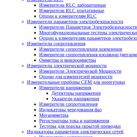
Измерители RLC лабораторные
Измерители RLC портативные
Опции к измерителям RLC
Измерители параметров электробезопасности
Измерители Параметров Электробезопасност
Многофункциональные тестеры электрически
Опции к измерителям параметров электробез
Измерители сопротивления
Измерители сопротивления заземления
Измерители сопротивления изоляции (мегаом
Омметры и микроомметры
Измерители электрической мощности
Измерители Электрической Мощности
Опции для измерителей мощности
Измерительные приборы CEM для энергетики
Измерители напряжения
Детекторы напряжения
Указатели напряжения
Измерители сопротивления
Индикаторы чередования фаз
Мегаомметры
Регистраторы тока и напряжения
Тестеры для поиска скрытой проводки
Индикаторы параметров электрических сетей