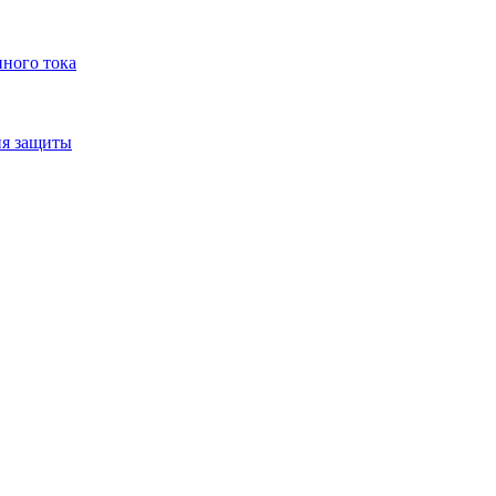
нного тока
ия защиты