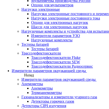
Мультиметры производства России
Опции для мультиметров
Нагрузки электронные
Нагрузки электронные постоянного и переме
Нагрузки электронные постоянного тока
Опции для электронных нагрузок
Шасси для электронных нагрузок
Нагрузочные комплекты и устройства для испытан
Измерители параметров УЗО
Нагрузочные комплекты
Тестеры батарей
Тестеры батарей
Трассодефектоискатели
Трассодефектоискатели Fluke
Трассодефектоискатели SEW
Трассодефектоискатели Радиосервис
Измерители параметров окружающей среды
Назад
Измерители параметров окружающей среды
Анемометры
Анемометры
Термоанемометры
Газоанализаторы и измерители угарного газа
Детекторы горючих газов
Детекторы СВЧ излучения