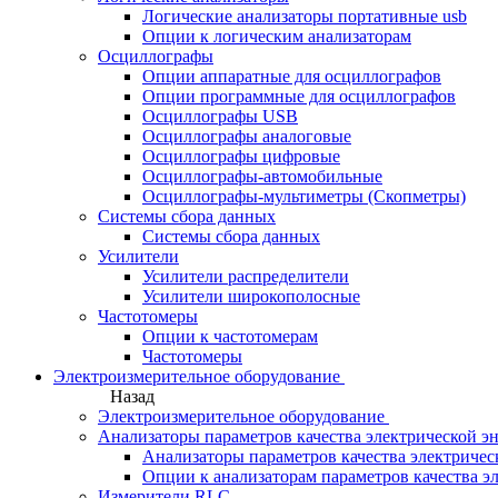
Логические анализаторы портативные usb
Опции к логическим анализаторам
Осциллографы
Опции аппаратные для осциллографов
Опции программные для осциллографов
Осциллографы USB
Осциллографы аналоговые
Осциллографы цифровые
Осциллографы-автомобильные
Осциллографы-мультиметры (Скопметры)
Системы сбора данных
Системы сбора данных
Усилители
Усилители распределители
Усилители широкополосные
Частотомеры
Опции к частотомерам
Частотомеры
Электроизмерительное оборудование
Назад
Электроизмерительное оборудование
Анализаторы параметров качества электрической э
Анализаторы параметров качества электричес
Опции к анализаторам параметров качества э
Измерители RLC